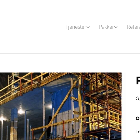
Tjenester
Pakker
Refer
G
O
T