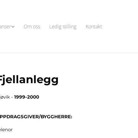
anser
Om oss
Ledig stilling
Kontakt
Fjellanlegg
jøvik -
1999-2000
PPDRAGSGIVER/BYGGHERRE:
elenor