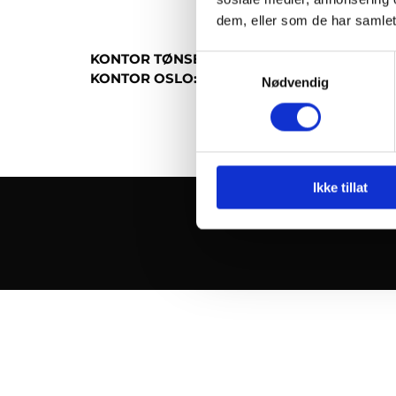
dem, eller som de har samlet
KONTOR TØNSBERG:
Wirgenes vei 1, 3157 Bar
Samtykkevalg
KONTOR OSLO:
Lilleakerveien 2C, 0283 Oslo
Nødvendig
Ikke tillat