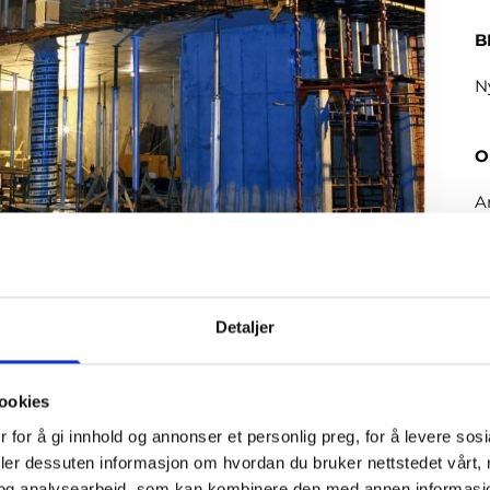
B
Ny
O
A
P
C
Detaljer
G
ookies
 for å gi innhold og annonser et personlig preg, for å levere sos
deler dessuten informasjon om hvordan du bruker nettstedet vårt,
og analysearbeid, som kan kombinere den med annen informasjon d