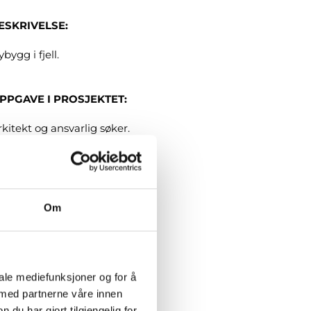
ESKRIVELSE:
bygg i fjell.
PPGAVE I PROSJEKTET:
rkitekt og ansvarlig søker.
ROSJEKTOMFANG:
a 1200 m2
Om
å tilbake
iale mediefunksjoner og for å
 med partnerne våre innen
u har gjort tilgjengelig for