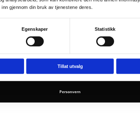
 inn gjennom din bruk av tjenestene deres.
kåker
Egenskaper
Statistikk
Tillat utvalg
Utviklet av
Hjemmesidehuset
.
Personvern