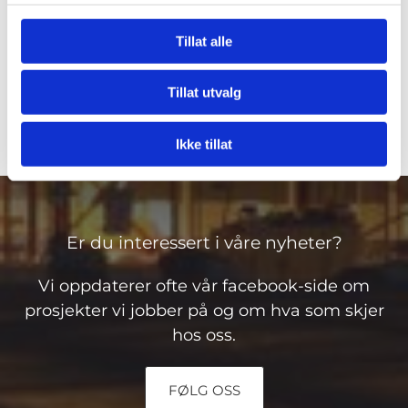
Adresse:
Nesbruveien 33 A, 1396 Billingstad.
Tillat alle
Våre kontorer i Tønsberg
Tillat utvalg
Adresse:
Wirgenes vei 1, 3157 Barkåker.
Ikke tillat
Er du interessert i våre nyheter?
Vi oppdaterer ofte vår facebook-side om
prosjekter vi jobber på og om hva som skjer
hos oss.
FØLG OSS