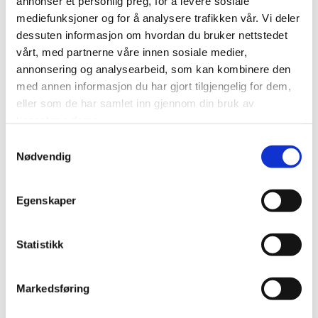
annonser et personlig preg, for å levere sosiale
mediefunksjoner og for å analysere trafikken vår. Vi deler
dessuten informasjon om hvordan du bruker nettstedet
vårt, med partnerne våre innen sosiale medier,
annonsering og analysearbeid, som kan kombinere den
med annen informasjon du har gjort tilgjengelig for dem,
eller som de har samlet inn gjennom din bruk av
tjenestene deres.
Samtykkevalg
Nødvendig
Egenskaper
Statistikk
Våre kontorer i Oslo
Markedsføring