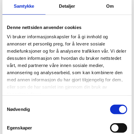
Samtykke
Detaljer
Om
KMT Gjenvinning
Denne nettsiden anvender cookies
Gjenvinningsanlegg- Tønsberg -
2021
Vi bruker informasjonskapsler for å gi innhold og
annonser et personlig preg, for å levere sosiale
mediefunksjoner og for å analysere trafikken vår. Vi deler
OPPDRAGSGIVER/BYGGHERRE:
dessuten informasjon om hvordan du bruker nettstedet
vårt, med partnerne våre innen sosiale medier,
Sirkulær Eiendom AS
annonsering og analysearbeid, som kan kombinere den
med annen informasjon du har gjort tilgjengelig for dem,
eller som de har samlet inn gjennom din bruk av
BESKRIVELSE:
tjenestene deres.
Omregulering og ny produksjonshall på 2650 m2
Samtykkevalg
(høyde 14 m) samt ca 7500 m2 med utvendig
Nødvendig
industriareal og VA anlegg. Ny kjørevekt og oljeutskiller.
Solcelleanlegg og elektriske kraner innvendig.
Egenskaper
Nytt tilbygg kontorer over 3 etg.