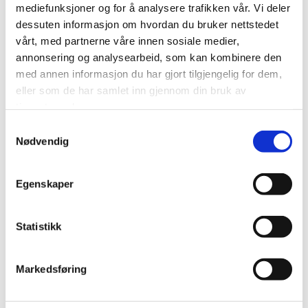
Moxy Oslo X-tension
mediefunksjoner og for å analysere trafikken vår. Vi deler
dessuten informasjon om hvordan du bruker nettstedet
vårt, med partnerne våre innen sosiale medier,
OPPDRAGSGIVER/BYGGHERRE:
annonsering og analysearbeid, som kan kombinere den
Vastint Hospitality B.V.
med annen informasjon du har gjort tilgjengelig for dem,
eller som de har samlet inn gjennom din bruk av
BESKRIVELSE:
tjenestene deres.
Samtykkevalg
Hotell
Nødvendig
OPPGAVE I PROSJEKTET:
Egenskaper
Prosjekteringsledelse
Statistikk
PROSJEKTOMFANG:
Markedsføring
Ca. 4500 m2.
Gå tilbake